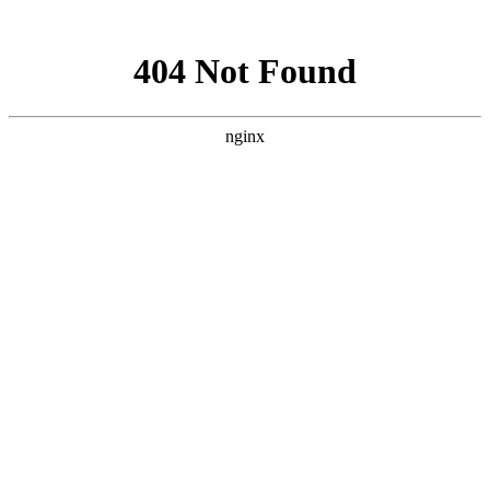
网站地图
返回首页
加入收藏
联系我们
网站首页
颐养院概况
颐养生活
工作动态
政策法规
服务管理
综