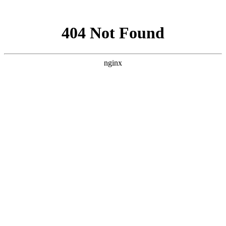
网站地图
返回首页
加入收藏
联系我们
网站首页
颐养院概况
颐养生活
工作动态
政策法规
服务管理
综