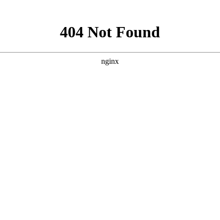
系我们
态
政策法规
服务管理
综合信息
院长简介
员工风貌