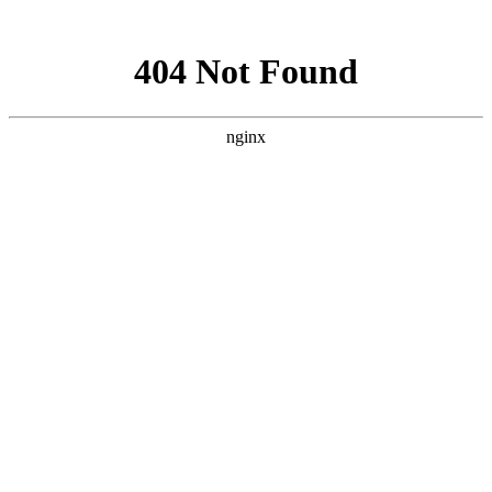
网站地图
返回首页
加入收藏
联系我们
网站首页
颐养院概况
颐养生活
工作动态
政策法规
服务管理
综